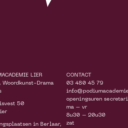
MACADEMIE LIER
CONTACT
, Woordkunst-Drama
03 480 45 79
s
info@podiumacademiel
openingsuren secretari
isvest 50
ma – vr
ier
8u30 – 20u30
zat
ngsplaatsen in Berlaar,