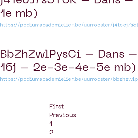
j4TeoJ7s5T6K – Dans – 
1e mb)
https://podiumacademielier.be/uurrooster/j4teoj7
BbZhZwlPysCi – Dans – 
16j – 2e-3e-4e-5e mb)
https://podiumacademielier.be/uurrooster/bbzhzw
First
Previous
1
2