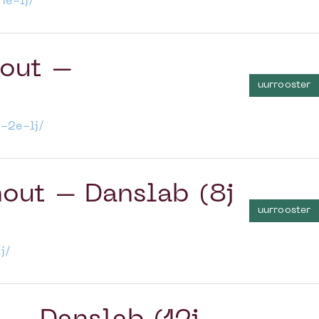
1e-lj/
out –
uurrooster
-2e-lj/
ut – Danslab (8j
uurrooster
j/