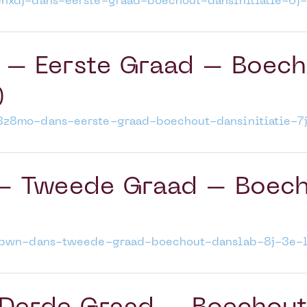
nxdj-dans-eerste-graad-boechout-dansinitiatie-6j-
 Eerste Graad – Boech
)
3z8mo-dans-eerste-graad-boechout-dansinitiatie-7j
 Tweede Graad – Boecho
kfpwn-dans-tweede-graad-boechout-danslab-8j-3e-l