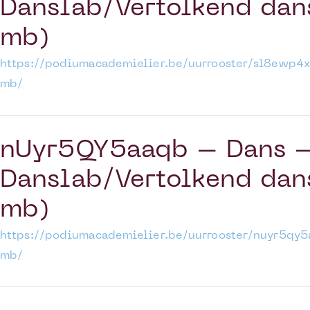
Danslab/Vertolkend dan
mb)
https://podiumacademielier.be/uurrooster/sl8ewp
mb/
nUyr5QY5aaqb – Dans –
Danslab/Vertolkend dan
mb)
https://podiumacademielier.be/uurrooster/nuyr5q
mb/