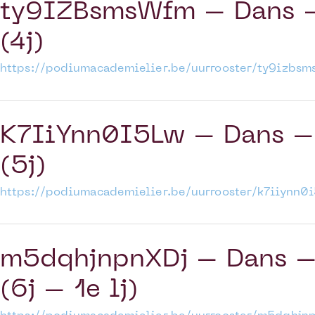
ty9IZBsmsWfm – Dans –
(4j)
https://podiumacademielier.be/uurrooster/ty9izbs
K7IiYnn0I5Lw – Dans – 
(5j)
https://podiumacademielier.be/uurrooster/k7iiynn0
m5dqhjnpnXDj – Dans – 
(6j – 1e lj)