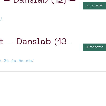
 – Danslab (12j –
uurrooster
/
 – Danslab (13-
uurrooster
-2e-3e-4e-5e-mb/