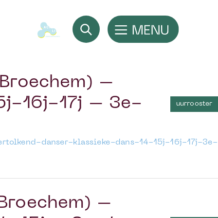
(Broechem) –
5j-16j-17j – 3e-
uurrooster
rtolkend-danser-klassieke-dans-14-15j-16j-17j-3e-
(Broechem) –