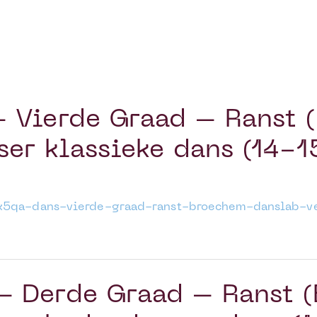
 Vierde Graad – Ranst 
er klassieke dans (14-1
tk5qa-dans-vierde-graad-ranst-broechem-danslab-ve
 Derde Graad – Ranst 