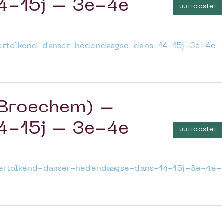
14-15j – 3e-4e
uurrooster
vertolkend-danser-hedendaagse-dans-14-15j-3e-4e-
(Broechem) –
14-15j – 3e-4e
uurrooster
vertolkend-danser-hedendaagse-dans-14-15j-3e-4e-