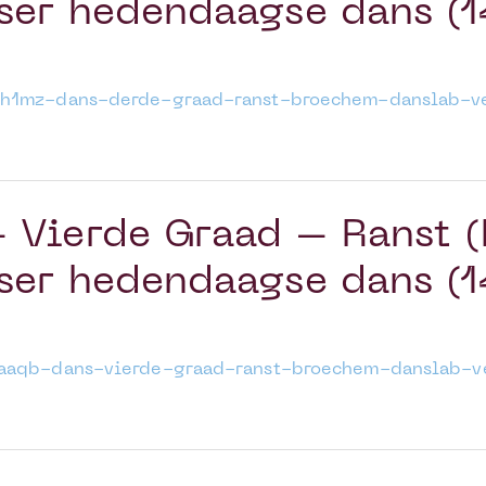
ser hedendaagse dans (
4xh1mz-dans-derde-graad-ranst-broechem-danslab-
 Vierde Graad – Ranst 
ser hedendaagse dans (
y5aaqb-dans-vierde-graad-ranst-broechem-danslab-