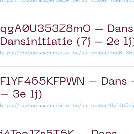
https://podiumacademielier.be/uurrooster/m5dqhjnp
qgA0U353Z8mO – Dans –
Dansinitiatie (7j – 2e lj
https://podiumacademielier.be/uurrooster/qga0u35
FlYF465KFPWN – Dans –
– 3e lj)
https://podiumacademielier.be/uurrooster/flyf465