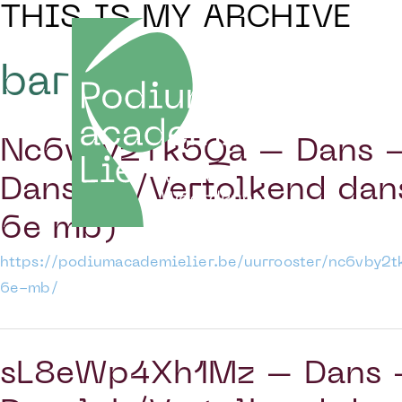
THIS IS MY ARCHIVE
bar
Nc6vBy2Tk5Qa – Dans –
Danslab/Vertolkend dans
6e mb)
https://podiumacademielier.be/uurrooster/nc6vby2
6e-mb/
sL8eWp4Xh1Mz – Dans –