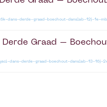
Derde Graad – Boechout
s5t6k-dans-derde-graad-boechout-danslab-12j-1e-mb
Derde Graad – Boechout
lpysci-dans-derde-graad-boechout-danslab-13-16j