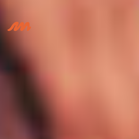
Schrijf je hier in voor
Podiumacademie Lier!
ONZE VESTIGINGSPLAATSEN
Lier
Muziek, Woordkunst-Drama & Dans
Berlaar
Muziek & Woord
Boechout
Muziek, Woordkunst-Drama & Dans
Duffel
Muziek
Lint