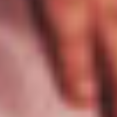
Muziek & Woordkunst-Drama
Malle
Muziek, Woordkunst-Drama & Dans
Nijlen
Muziek, Woordkunst-Drama
Ranst
Muziek, Woordkunst-Drama & Dans
Zandhoven
Muziek, Woordkunst-Drama & Dans
Bekijk onze vestigingsplaatsen
Nieuws