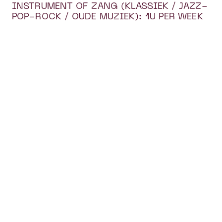
INSTRUMENT OF ZANG (KLASSIEK / JAZZ-
POP-ROCK / OUDE MUZIEK): 1U PER WEEK
MUZIEKLAB (MUZIKALE VORMING): 2U PER
WEEK
Je kan inschrijven voor het eerste jaar
tienerklas in Lier, Duffel en Malle. In
Malle gaat de les enkel door bij
voldoende inschrijvingen.
In 2026-2027 is er een eerste jaar voor
volwassenen in Lier en Boechout.
Zoek mijn uurrooster