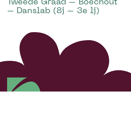
Tweede Graad – Boechout
– Danslab (8j – 3e lj)