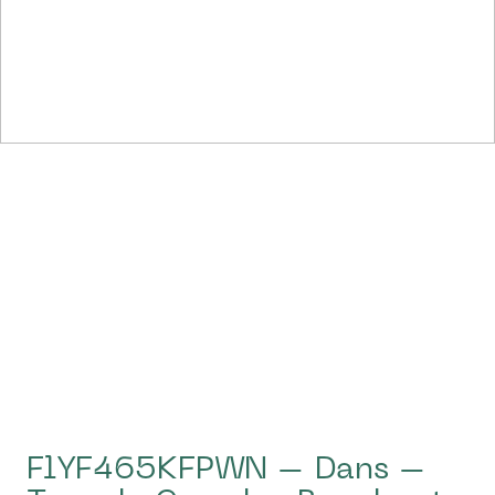
FlYF465KFPWN – Dans –