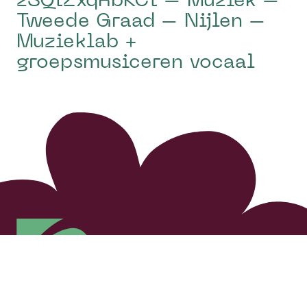
zSQtZxqRbKCt – Muziek –
Tweede Graad – Nijlen –
Muzieklab +
groepsmusiceren vocaal