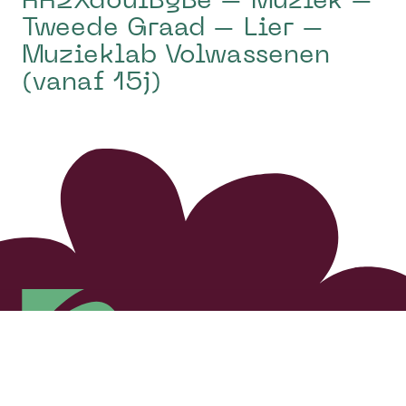
RR2XdoulBgBe – Muziek –
Tweede Graad – Lier –
Muzieklab Volwassenen
(vanaf 15j)