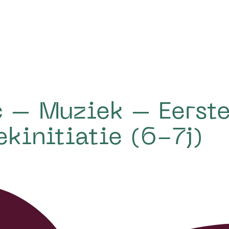
 – Muziek – Eerste
kinitiatie (6-7j)