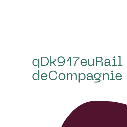
qDk917euRail 
deCompagnie