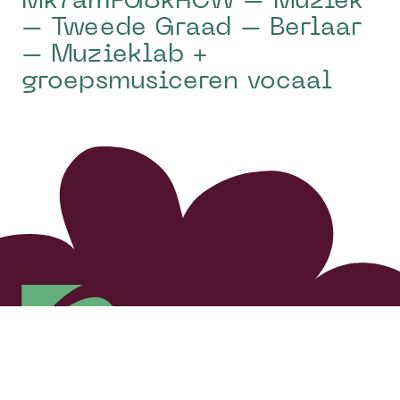
Mk7amFG8kRCW – Muziek
– Tweede Graad – Berlaar
– Muzieklab +
groepsmusiceren vocaal