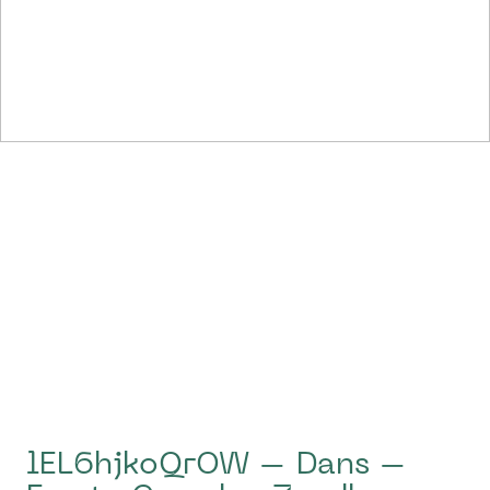
lEL6hjkoQrOW – Dans –