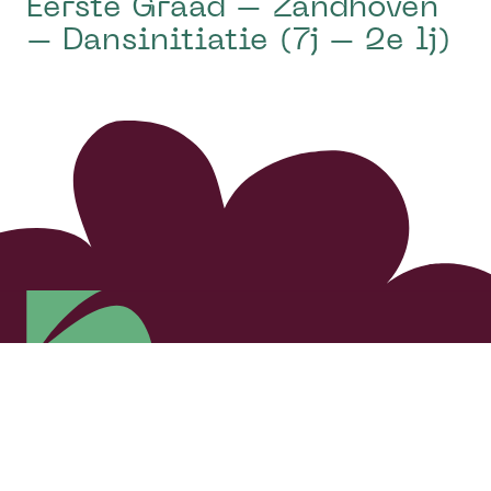
Eerste Graad – Zandhoven
– Dansinitiatie (7j – 2e lj)