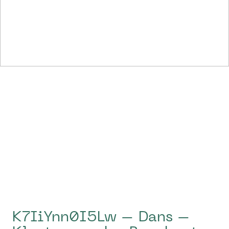
K7IiYnn0I5Lw – Dans –