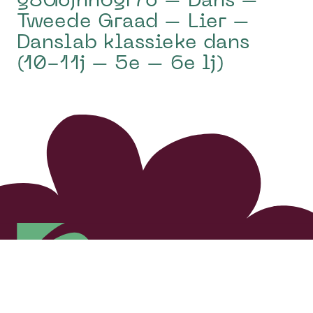
g8Gojnh6gr7o – Dans –
Tweede Graad – Lier –
Danslab klassieke dans
(10-11j – 5e – 6e lj)