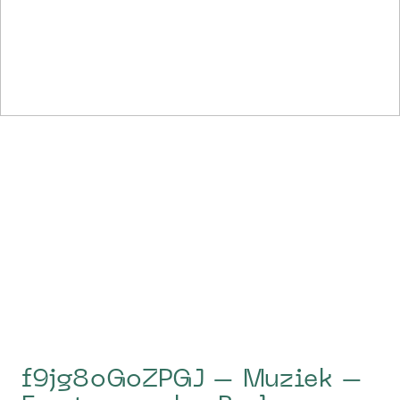
f9jg8oGoZPGJ – Muziek –