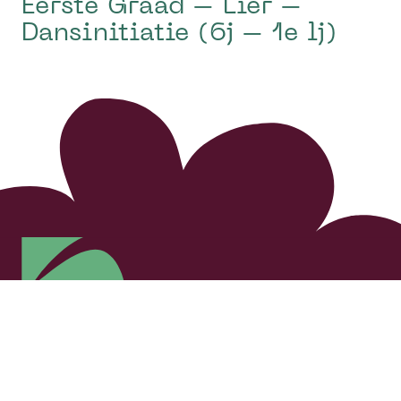
Eerste Graad – Lier –
Dansinitiatie (6j – 1e lj)