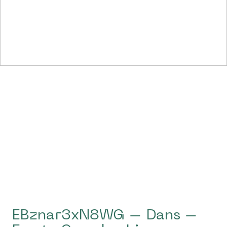
EBznar3xN8WG – Dans –