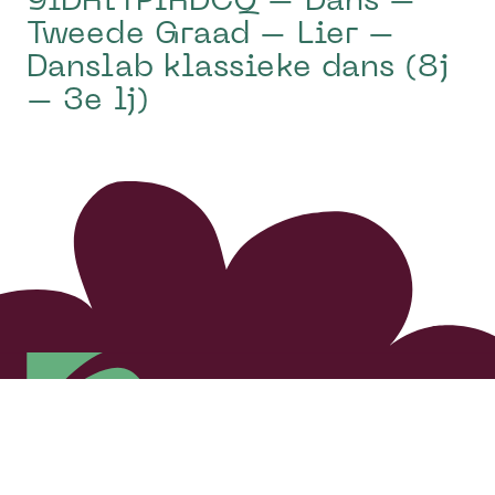
9iDRtTPfRDCQ – Dans –
Tweede Graad – Lier –
Danslab klassieke dans (8j
– 3e lj)