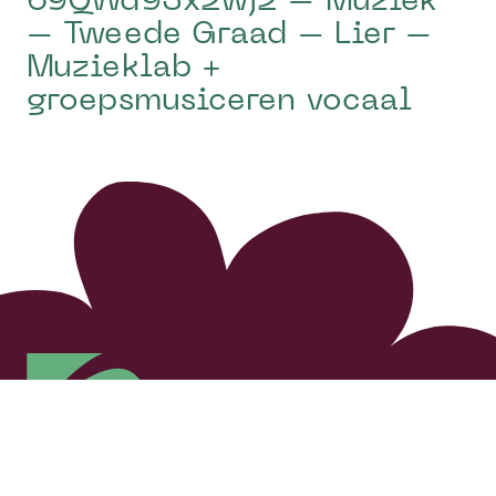
69QWd93x2wj2 – Muziek
– Tweede Graad – Lier –
Muzieklab +
groepsmusiceren vocaal