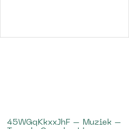
45WGqKkxxJhF – Muziek –