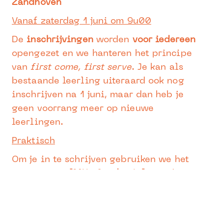
Zandhoven
Vanaf zaterdag 1 juni om 9u00
De
inschrijvingen
worden
voor iedereen
opengezet en we hanteren het principe
van
first come, first serve
.
Je kan als
bestaande leerling uiteraard ook nog
inschrijven na 1 juni, maar dan heb je
geen voorrang meer op nieuwe
leerlingen.
Praktisch
Om je in te schrijven gebruiken we het
systeem van
“Mijn Academie”
. Via deze
online tool
kan je je aanmelden met je e-
mailadres en kan je ook gezinsleden
inschrijven. Na de aanmelding krijg je een