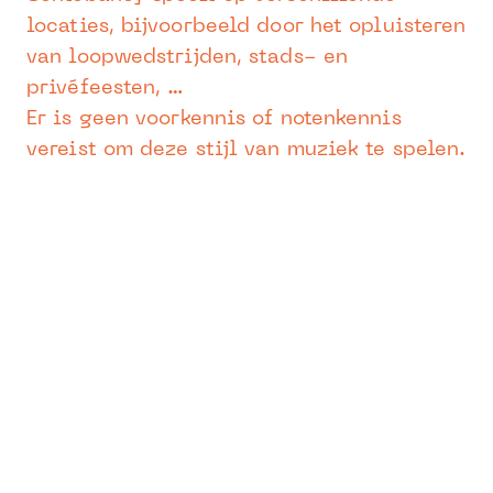
locaties, bijvoorbeeld door het opluisteren
van loopwedstrijden, stads- en
privéfeesten, …
Er is geen voorkennis of notenkennis
vereist om deze stijl van muziek te spelen.
Iedereen die een ritmegevoel heeft kan
samba spelen.
Alle leerlingen vanaf de derde graad die
graag hun kennis over verschillende
ritmes willen bijwerken, zijn welkom.
Vestigingsplaats:
Lier
Lemsoment:
zaterdag van 11u00 tot 13u00
Leerkracht:
Ricardo Garrido Badillo
Voor leerlingen (jongeren en volwassenen)
van de derde en vierde graad.