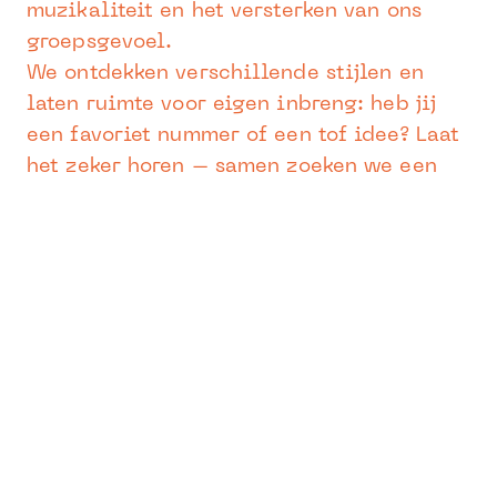
muzikaliteit en het versterken van ons
groepsgevoel.
We ontdekken verschillende stijlen en
laten ruimte voor eigen inbreng: heb jij
een favoriet nummer of een tof idee? Laat
het zeker horen – samen zoeken we een
arrangement dat werkt voor de hele
groep.
Van klassiek tot pop, van film tot folk –
samen klinken we sterker. Doe jij mee?
Vestigingsplaats:
Zandhoven
Lesmoment:
woensdag van 14u15 tot
15u45 + extra activiteiten doorheen het
schooljaar
Leerkracht:
Jolien Van Rooy
Voor wie:
Voor leerlingen (jongeren) van