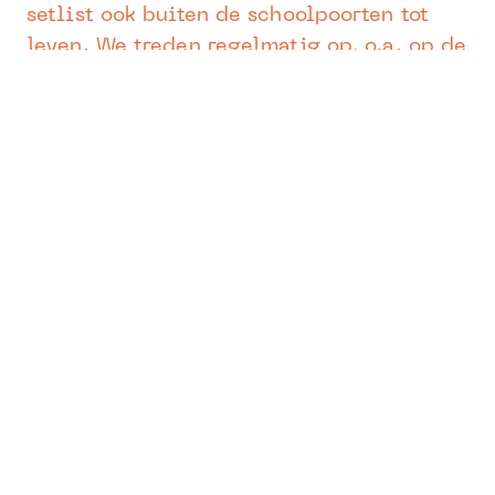
setlist ook buiten de schoolpoorten tot
leven. We treden regelmatig op, o.a. op de
bandnights of het bisfestival.
Vestigingsplaats
: Lier
Lesmoment
: woensdag van 17u30 tot
18u30 + extra concerten doorheen het
schooljaar
Leerkracht
: Marjan Van Rompay
Voor wie:
leerlingen uit de 4de graad